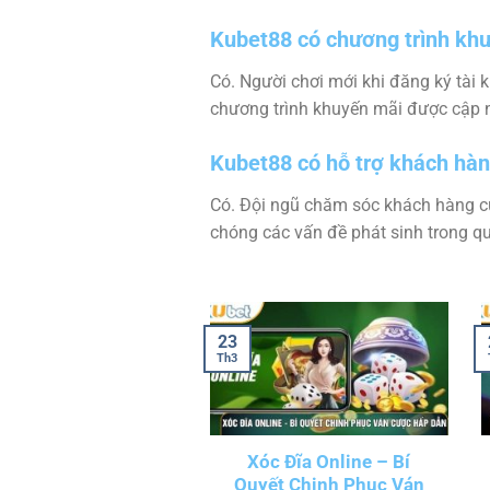
Kubet88 có chương trình kh
Có. Người chơi mới khi đăng ký tài
chương trình khuyến mãi được cập 
Kubet88 có hỗ trợ khách hà
Có. Đội ngũ chăm sóc khách hàng củ
chóng các vấn đề phát sinh trong qu
23
Th3
Xóc Đĩa Online – Bí
Quyết Chinh Phục Ván