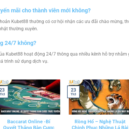
uyến mãi cho thành viên mới không?
 khoản Kubet88 thường có cơ hội nhận các ưu đãi chào mừng, t
nhật thường xuyên.
ng 24/7 không?
a Kubet88 hoạt động 24/7 thông qua nhiều kênh hỗ trợ nhằm g
á trình sử dụng dịch vụ.
23
23
Th3
Th3
Baccarat Online -Bí
Rồng Hổ – Nghệ Thuật
Quyết Thắng Bàn Cược
Chinh Phục Những Lá Bài