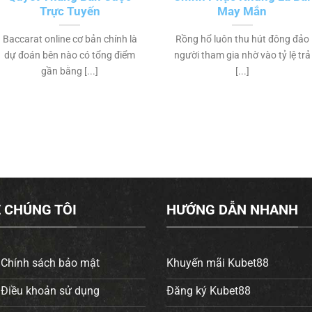
Trực Tuyến
May Mắn
Baccarat online cơ bản chính là
Rồng hổ luôn thu hút đông đảo
dự đoán bên nào có tổng điểm
người tham gia nhờ vào tỷ lệ trả
gần bằng [...]
[...]
 CHÚNG TÔI
HƯỚNG DẪN NHANH
Chính sách bảo mật
Khuyến mãi Kubet88
Điều khoản sử dụng
Đăng ký Kubet88