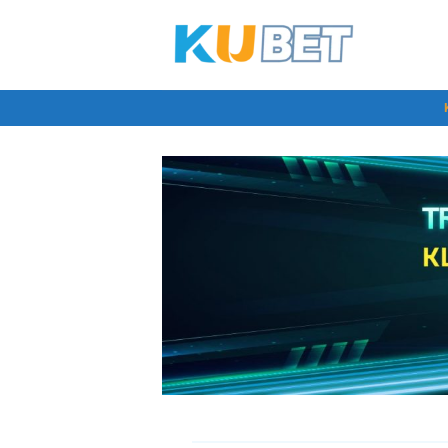
Chuyển
đến
nội
dung