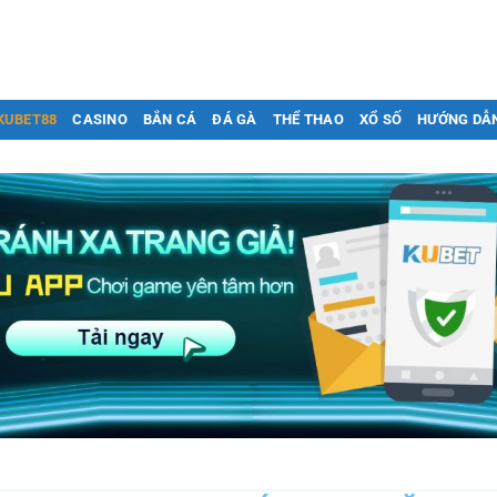
KUBET88
CASINO
BẮN CÁ
ĐÁ GÀ
THỂ THAO
XỔ SỐ
HƯỚNG DẪ