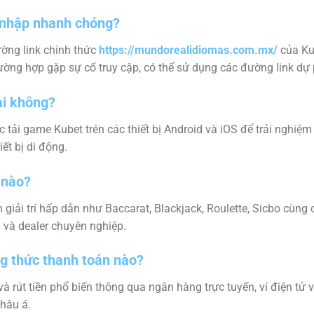
 nhập nhanh chóng?
ường link chính thức
https://mundorealidiomas.com.mx/
của Ku
rường hợp gặp sự cố truy cập, có thể sử dụng các đường link dự
ại không?
 tải game Kubet trên các thiết bị Android và iOS để trải nghiệm
ết bị di động.
 nào?
iải trí hấp dẫn như Baccarat, Blackjack, Roulette, Sicbo cùng 
 và dealer chuyên nghiệp.
g thức thanh toán nào?
và rút tiền phổ biến thông qua ngân hàng trực tuyến, ví điện t
châu á.