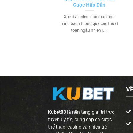
Cược Hấp Dẫn
Xóc đĩa online đảm bảo tính
minh bạch thông qua các thuật
toán ngẫu nhiên [...]
VỀ
Kubet88
là nền tảng giải trí trực
tuyến uy tín, cung cấp cá cược
thể thao, casino và nhiều trò