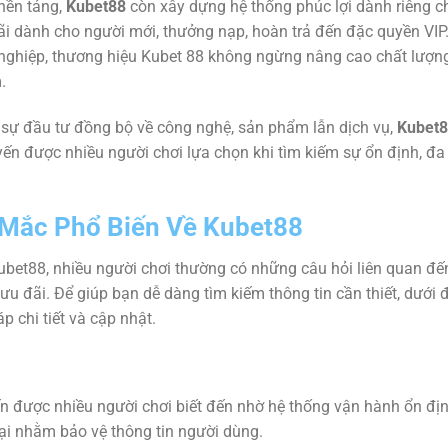
 nền tảng,
Kubet88
còn xây dựng hệ thống phúc lợi dành riêng ch
ãi dành cho người mới, thưởng nạp, hoàn trả đến đặc quyền VIP.
 nghiệp, thương hiệu Kubet 88 không ngừng nâng cao chất lượ
.
à sự đầu tư đồng bộ về công nghệ, sản phẩm lẫn dịch vụ,
Kubet
tuyến được nhiều người chơi lựa chọn khi tìm kiếm sự ổn định, đ
 Mắc Phổ Biến Về Kubet88
Kubet88, nhiều người chơi thường có những câu hỏi liên quan đến
 ưu đãi. Để giúp bạn dễ dàng tìm kiếm thông tin cần thiết, dưới
p chi tiết và cập nhật.
uyến được nhiều người chơi biết đến nhờ hệ thống vận hành ổn đ
ại nhằm bảo vệ thông tin người dùng.